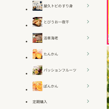
屋久トビのすり身
とびうお一夜干
活車海老
たんかん
パッションフルーツ
ぽんかん
定期購入