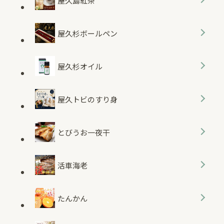
屋久島紅茶
屋久杉ボールペン
屋久杉オイル
屋久トビのすり身
とびうお一夜干
活車海老
たんかん