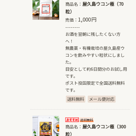
屋久島ウコン極（70
商品名：
粒）
1,000
円
売価：
--------
お酒を翌朝に残したくない方
へ！
無農薬・有機栽培の屋久島産ウ
コンを飲みやすい粒状にしまし
た。
目安として約6日間分のお試し用
です。
ポスト投函限定で全国送料無料
です。
送料無料
メール便対応
屋久島ウコン極（300
商品名：
粒）